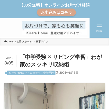
【30分無料】オンラインお片づけ相談
お申込みはコチラ
menu
ホーム
お片づけのコツ・家事ラク
「中学受験 × リビング学習」わが
2025
8/05
家のスッキリ収納術
2025年8月5日
お片づけのコツ・家事ラク
中学受験