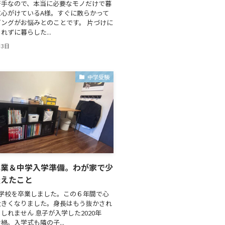
苦手なので、本当に必要なモノだけで暮
に心がけているA様。すぐに散らかって
ングがお悩みとのことです。 片づけに
れずに暮らした...
月3日
中学受験
卒業＆中学入学準備。わが家で少
整えたこと
小学校を卒業しました。この６年間で心
大きくなりました。身長はもう抜かされ
しれません 息子が入学した2020年
禍。入学式も隣の子...