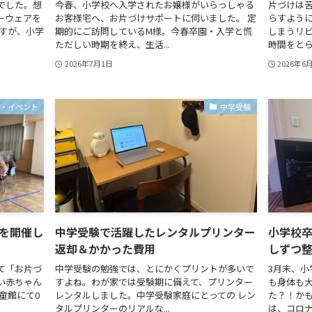
でした。想
今春、小学校へ入学されたお嬢様がいらっしゃる
片づけは
ーウェアを
お客様宅へ、お片づけサポートに伺いました。 定
らすよう
ますが、小学
期的にご訪問しているM様。今春卒園・入学と慌
しまうリビ
ただしい時期を終え、生活...
時間をとら
2026年7月1日
2026年6
ー・イベント
中学受験
を開催し
中学受験で活躍したレンタルプリンター
小学校
返却＆かかった費用
しずつ
て「お片づ
中学受験の勉強では、とにかくプリントが多いで
3月末、
い赤ちゃん
すよね。わが家では受験期に備えて、プリンター
も身体も
童館にて0
レンタルしました。中学受験家庭にとっての レン
た？！かも
タルプリンターのリアルな...
は、コロナ