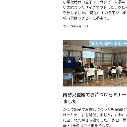
小学校時代の息子は、ラグビーに夢中
いの詰まったサイズアウトしたラグビ
手放しました。 現在中１の息子がい
校時代はラグビーに夢中で...
2026年7月30日
リアル講座・セミナ
南砂児童館でお片づけセミナー
ました
かつて親子でお世話になった児童館に
けセミナー」を開催しました。かわい
に囲まれて幸せ時間でした。 先日、児
歳・1歳のお子さまを持つマ...