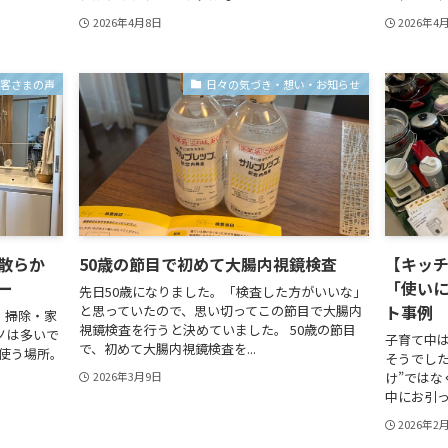
2026年4月8日
2026年4
お客さまの声
日々の気づき・想い・お知らせ
散らか
50歳の節目で初めて大腸内視鏡検査
【キッチン
ー
「使い
先日50歳になりました。「検査した方がいいな」
ト事例
と思っていたので、思い切ってこの節目で大腸内
・掃除・家
視鏡検査を行うと決めていました。 50歳の節目
ノは多いで
子育て中
で、初めて大腸内視鏡検査を...
が使う場所。
そうでし
け”ではな
2026年3月9日
中にお引っ
2026年2